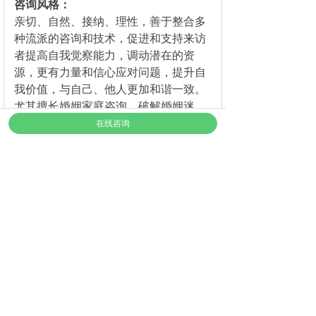
咨询风格
：
亲切、自然、接纳、理性，善于整合多
种流派的咨询和技术，促进和支持来访
者提高自我觉察能力，调动潜在的资
源，更有力量和信心应对问题，提升自
我价值，与自己、他人更加和谐一致。
尤其擅长婚姻家庭咨询，破解婚姻迷
题，梳理亲子关系，帮助家庭走出困
在线咨询
境。
擅长领域
：
曾在大型上市公司、中外合资企业担任
管理职位，以及在学校担任教师、校团
委书记等职务，有着丰富的学校、职场
经验和人生阅历。擅长婚姻家庭、亲子
教育、职场人际、自我成长等咨询领
域。