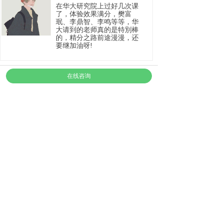
在华大研究院上过好几次课
了，体验效果满分，樊富
珉、李鼎智、李鸣等等，华
大请到的老师真的是特別棒
的，精分之路前途漫漫，还
要继加油呀!
在线咨询
pollool
和组员们一起接线、学习，
定期参加培训。已经是这里
正式挂牌的咨询师，可以接
个案了，希望能用专业知
识，帮助到更多有需要的
人。
飘逸
人之为母，不患不慈，患于
知爱而不知教也。做了母亲
以后，想建立更好的亲子关
系，学校以前心理老师推荐
我来华大学习。学了两年
多，这里的师资很强大，受
益匪浅。