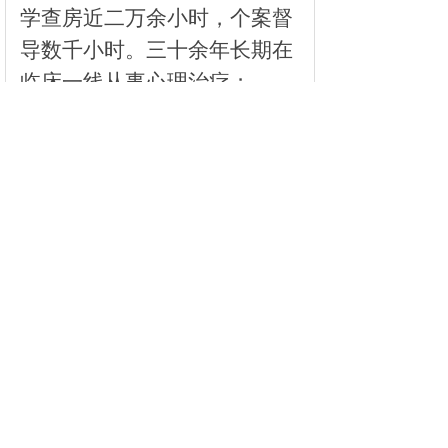
学查房近二万余小时，个案督
导数千小时。三十余年长期在
临床一线从事心理治疗；
2007
年参加劳动部催眠保
健咨询师师资的培训，具有劳
动部中国就业培训技术指导中
心有关催眠保健咨询师培训教
师资格证书；
武汉中德心理医院前任门
诊部主任。湖北省心理卫生协
会常务理事。
现为
中国心理咨
询师协会（筹委会）专家委员
会委员。